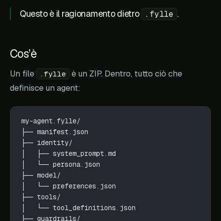
Questo è il ragionamento dietro
.
.fylle
Cos’è
Un file
è un ZIP. Dentro, tutto ciò che
.fylle
definisce un agent:
my-agent.fylle/
├── manifest.json
├── identity/
│   ├── system_prompt.md
│   └── persona.json
├── model/
│   └── preferences.json
├── tools/
│   └── tool_definitions.json
├── guardrails/