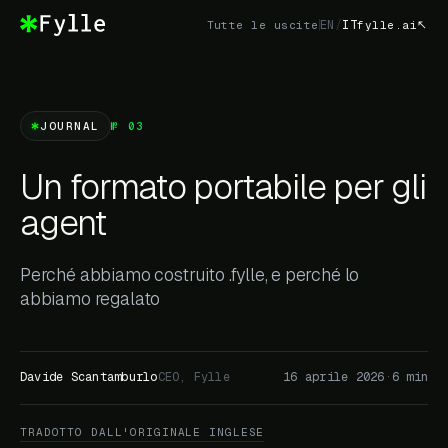
EN
/
IT
Tutte le uscite
fylle.ai
JOURNAL
№ 03
Un formato portabile per gli
agent
Perché abbiamo costruito .fylle, e perché lo
abbiamo regalato
Davide Scantamburlo
CEO, Fylle
16 aprile 2026
·
6 min
TRADOTTO DALL'ORIGINALE INGLESE